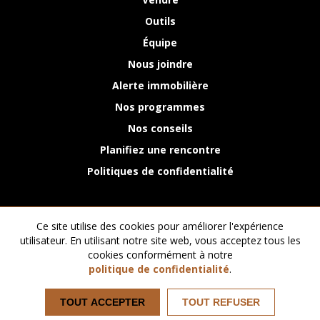
Outils
Équipe
Nous joindre
Alerte immobilière
Nos programmes
Nos conseils
Planifiez une rencontre
Politiques de confidentialité
4756, BOULEVARD BOURQUE, LOCAL #203, SHERBROOKE (QUÉBEC)
Ce site utilise des cookies pour améliorer l'expérience
J1N 2A7
utilisateur. En utilisant notre site web, vous acceptez tous les
cookies conformément à notre
819-821-0000
INFO@PRISMEIMMOBILIER.COM
politique de confidentialité
.
TOUT ACCEPTER
TOUT REFUSER
Accès client