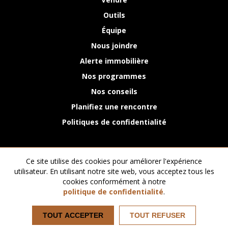
Outils
Équipe
Nous joindre
Alerte immobilière
Nos programmes
Nos conseils
Planifiez une rencontre
Politiques de confidentialité
4756, BOULEVARD BOURQUE, LOCAL #203, SHERBROOKE (QUÉBEC)
Ce site utilise des cookies pour améliorer l'expérience
J1N 2A7
utilisateur. En utilisant notre site web, vous acceptez tous les
cookies conformément à notre
819-821-0000
INFO@PRISMEIMMOBILIER.COM
politique de confidentialité
.
TOUT ACCEPTER
TOUT REFUSER
Accès client